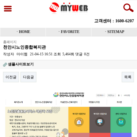
고객센터 : 1600-6207
ㆍHOME
ㆍFAVORITE
ㆍSITEMAP
홈페이지
천안시노인종합복지관
작성자
마이웹
21-04-15 16:51
조회
5,464회
댓글
0건
샘플사이트보기
이전글
다음글
목록
본문