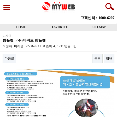
고객센터 : 1600-6207
ㆍHOME
ㆍFAVORITE
ㆍSITEMAP
디자인
팜플렛 | (주)더팩트 팜플렛
작성자
마이웹
22-08-26 11:38
조회
4,619회
댓글
0건
다음글
목록
답변
본문