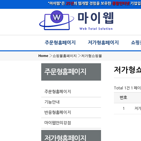
"마이웹"은
25년
의 웹개발 경험을 보유한
종합인터넷
기업입
주문형홈페이지
저가형홈페이지
쇼핑
Home
›
쇼핑몰홈페이지
›
저가형쇼핑몰
저가형
주문형홈페이지
Total 1건
1 페
주문형홈페이지
번호
기능안내
1
저
반응형홈페이지
마이웹만의강점
저가형홈페이지