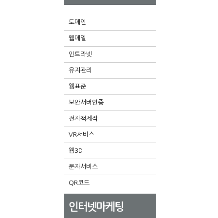
도메인
웹메일
인트라넷
유지관리
웹표준
보안서버인증
전자책제작
VR서비스
웹3D
문자서비스
QR코드
인터넷마케팅