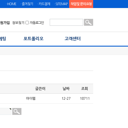
ㆍHOME
ㆍ즐겨찾기
ㆍ카드결재
ㆍSITEMAP
작업 및 문의 요청
회원가입
정보찾기
자동로그인
케팅
포트폴리오
고객센터
글쓴이
날짜
조회
마이웹
12-27
18711