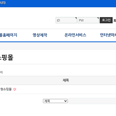
니다.
ID
PW
몰홈페이지
영상제작
온라인서비스
인터넷마
쇼핑몰
이지
제목
가형쇼핑몰